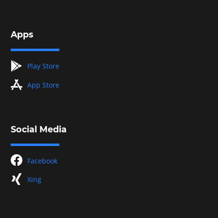
Apps
googleplay
Play Store
appstore
App Store
Social Media
facebook
Facebook
xing
Xing