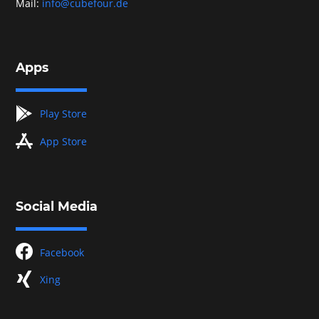
Mail:
info@cubefour.de
Apps
googleplay
Play Store
appstore
App Store
Social Media
facebook
Facebook
xing
Xing