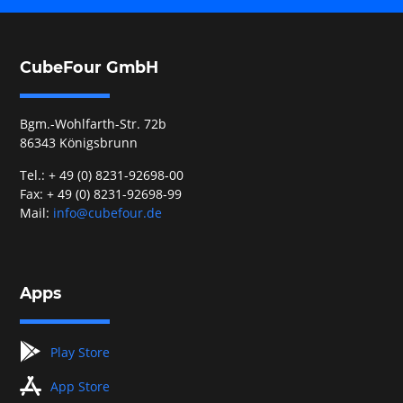
CubeFour GmbH
Bgm.-Wohlfarth-Str. 72b
86343 Königsbrunn
Tel.: + 49 (0) 8231-92698-00
Fax: + 49 (0) 8231-92698-99
Mail:
info@cubefour.de
Apps
googleplay
Play Store
appstore
App Store