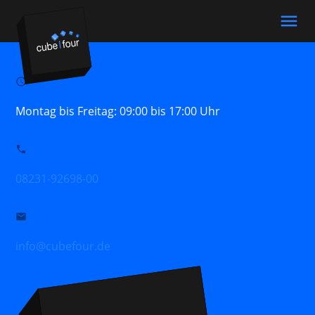
menu
schedule
Suchbegriffe
SUCHEN
Montag bis Freitag: 09:00 bis 17:00 Uhr
phone
08231-92698-00
email
info@cubefour.de